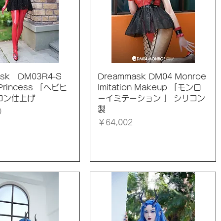
イックビュー
クイックビュー
ask DM03R4-S
Dreammask DM04 Monroe
 Princess 「ヘビヒ
Imitation Makeup 「モンロ
コン仕上げ
ーイミテーション 」 シリコン
製
0
価格
￥64,002