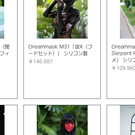
クイックビュー
ク
X（閉
Dreammask M31「欲X（フ
Dreamm
 フィ
ードセット）」 シリコン製
Serpent
メ」 シリ
価格
￥146,687
価格
￥109,96