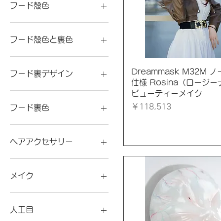
シンプル１番
Ｍサイズ
フールヘッド＋液体注入バ
ひもつき・人工目つき
フード殻色
スト一体型
スタンダード
ＸＬサイズ
ひもつき・人工目なし
スペシャル
フールヘッド＋空気注入バ
ひもなし
ブラック殻
スト一体型
ディープスロート
ハーフヘッド
レッド殻
フード殻色と裏色
ノーマルメイク
ハーフヘッドマスク・人工
目つき
ハーフヘッド
ブラック殻+ピンク裏
ハーフヘッドマスク
ハーフヘッドマスク・人工
ブラック殻+猩紅色裏
クイックビュー
Dreammask M32M 
フード裏デザイン
目なし
ビューティーメイク
レッド殻+ピンク裏
仕様 Rosina（ロージー
ビューティーメイク
ファスナーつき
ファスナーつき
レッド殻+猩紅色裏
延長竿つきギャグ(10cm)
ファスナー付き
ファスナーつき・人工目つ
竿つきギャグ(8cm)
価格
￥118,513
フード裏色
き
フールヘッド
閉鎖
フールヘッド・スペシャル
ファスナーつき・人工目な
鼻力ニューラ
ピンク
プラス
し
鼻力ニューラと延長竿つき
ピンク裏
ヘアアクセサリー
ギャグ(10cm)
マスク本体
ファスナー付き
猩紅色
ムゴン1番
フールヘッド
鼻力ニューラと竿つきギャ
猩紅色裏
ひつじの角
グ(8cm)
ムゴン2番
上胸付き
ウシの角
メイク
ムゴン3番
義乳なし
メイクなし
義乳付き
ノーマルメイク
リアル仕様
義乳付き・ひもつき
メイクなし
人工目
ロックつきファスナー
義乳付き・ファスナーつき