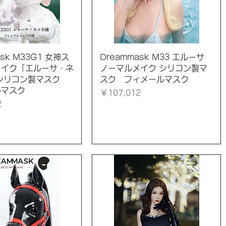
イックビュー
クイックビュー
ask M33G1 女神ス
Dreammask M33 エルーサ
メイク「エルーサ・ネ
ノーマルメイク シリコン製マ
」シリコン製マスク
スク フィメールマスク
ルマスク
価格
￥107,012
2