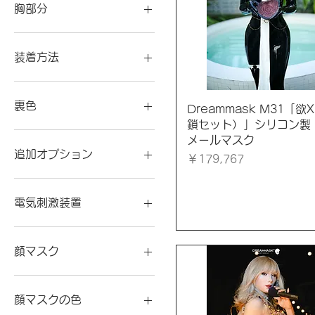
ひもつき式
胸部分
ファスナーつき
ファスナー式
義乳なし
義乳付き
装着方法
ファスナー
ロックファスナー
裏色
クイックビュー
Dreammask M31「欲
鎖セット）」シリコン製
ピンク
メールマスク
猩紅色
追加オプション
価格
￥179,767
こめかみ植毛
植毛なし
電気刺激装置
あり
なし
顔マスク
電気刺激装置あり
電気刺激装置なし
「美人顔・レイ」
ピンク
顔マスクの色
猩紅色