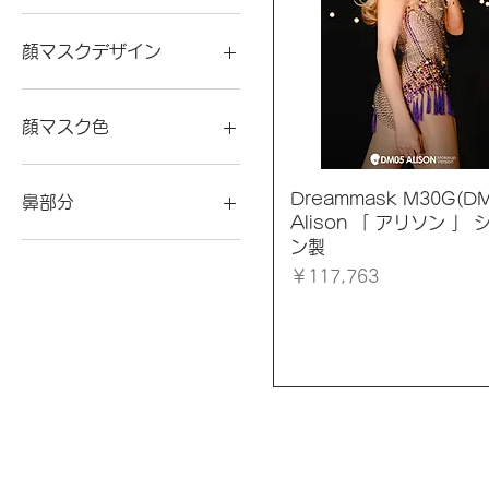
白
アヘ顔
ピンク
顔マスクデザイン
猩紅色
白色
クチカセ(6cm)
クチカセつき（6cm）
顔マスク色
口が開いたクチカセなし
延長クチカセ(8cm)
「美人顔・レイ」
美人顔·レイ
アヘ顔
クイックビュー
Dreammask M30G(DM
鼻部分
閉鎖顔
ピンク
Alison 「 アリソン 」 
閉鎖顔クチカセつき
猩紅色
鼻チューブあり
ン製
白色
鼻チューブなし
価格
￥117,763