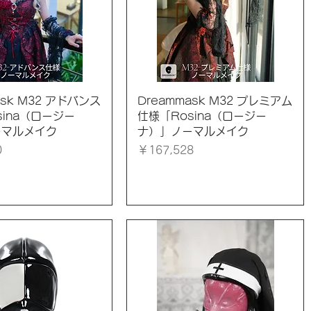
イックビュー
クイックビュー
ask M32 アドバンス
Dreammask M32 プレミアム
sina（ロージー
仕様「Rosina（ロージー
ーマルメイク
ナ）」ノーマルメイク
価格
0
￥167,528