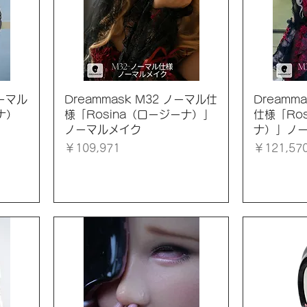
クイックビュー
ク
ノーマル
Dreammask M32 ノーマル仕
Dreamm
ナ）
様「Rosina（ロージーナ）」
仕様「Ro
ノーマルメイク
ナ）」ノ
価格
価格
￥109,971
￥121,57