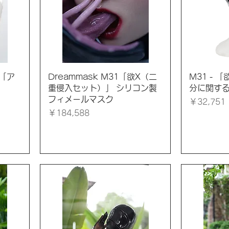
クイックビュー
ク
る「ア
Dreammask M31「欲X（二
M31 - 
重侵入セット）」 シリコン製
分に関す
フィメールマスク
価格
￥32,751
価格
￥184,588