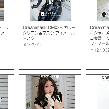
クイックビュー
ク
 チェリ
Dreammask DM03B カラー
Dreamm
ィメー
シリコン製マスク フィメール
ペシャル
マスク
コ令嬢 
フィメー
価格
￥107,012
価格
￥127,03