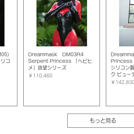
クイックビュー
ク
05)
Dreammask DM03R4
Dreamma
シリコ
Serpent Princess 「ヘビヒ
Prince
メ」欲望シリーズ
シリコン製
ク ビュー
価格
￥110,460
価格
￥142,83
もっと見る