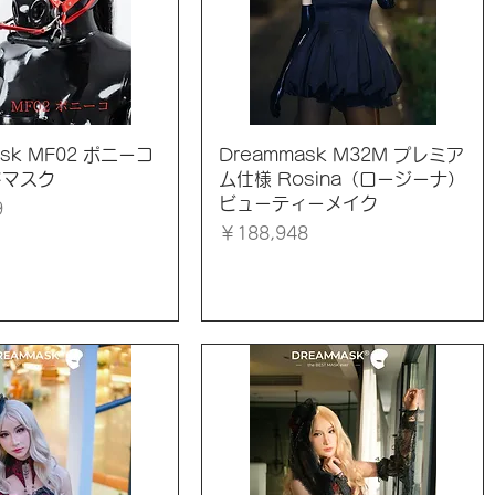
イックビュー
クイックビュー
ask MF02 ポニーコ
Dreammask M32M プレミア
ドマスク
ム仕様 Rosina（ロージーナ）
ビューティーメイク
9
価格
￥188,948