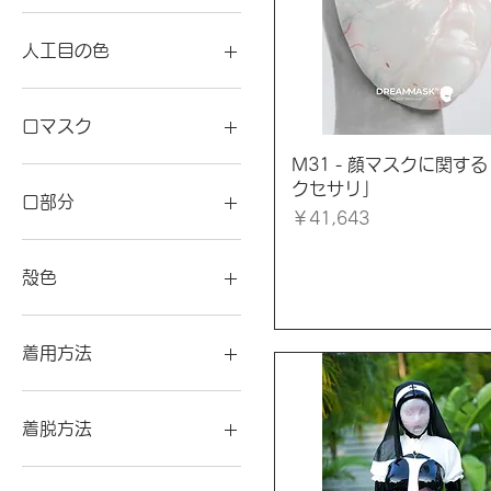
上胸付き
義乳付き（Bカップ）
人工目つき
上胸付き・スペシャルプラ
義乳付き（Eカップ）
人工目なし
人工目の色
ス
標準仕様
ゴールド
義乳付き
シルバーブルー
口マスク
義乳付き・スペシャルプラ
クイックビュー
M31 - 顔マスクに関す
ス
なし
クセサリ」
追加・ラバーキャットスー
延長竿つきギャグ(10cm)
口部分
価格
￥41,643
ツ
竿つきギャグ(8cm)
閉鎖
デフォルト
鼻力ニューラ
竿つきギャグ
殻色
鼻力ニューラと延長竿つき
竿つきギャグあり
ギャグ(10cm)
竿つきギャグなし
ブラック殻
鼻力ニューラと竿つきギャ
レッド殻
着用方法
グ(8cm)
ひもつき
ファスナーつき
着脱方法
ファスナー付き
ロックファスナー
ひもつき