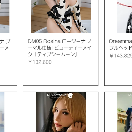
クイックビュー
ク
ーナ プ
DM05 Rosina ロージーナ ノ
Dreamm
ィーメ
ーマル仕様| ビューティーメイ
フルヘッ
」
ク「ティプシームーン」
価格
￥143,82
価格
￥132,600