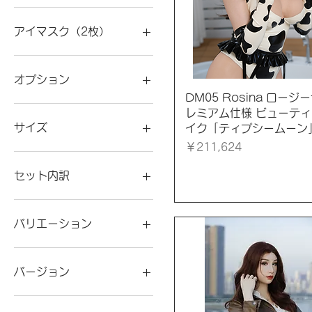
植毛
植毛不要
アイマスク（2枚）
なし
ピンク
オプション
猩紅色
クイックビュー
DM05 Rosina ロージ
D01Bダークエンジェル
レミアム仕様 ビューテ
M25+機械姫（Lサイズ）＋
サイズ
イク「ティプシームーン
D01Bダークエンジェル
価格
￥211,624
M25+機械姫（XLサイズ）
L
＋D01Bダークエンジェル
Lサイズ
セット内訳
つきファスナー
Mサイズ
ひもつき
Sサイズ
セットA（マスク単体）
キラキラ1番
XL
セットB（3点セット）
バリエーション
キラキラ2番
XLサイズ
セットC（5点セット）
キラキラ3番
フリーサイズ
「上胸付き」
キラキラ4番
Ｌ
フールヘッド
バージョン
クチカセつき
Ｌサイズ
フールヘッド＋シリコンバ
スト一体型
クチカセなし
Ｍ
ひもつき