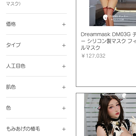
マスク）
価格
クイックビュー
Dreammask DM03G
ー シリコン製マスク フ
￥21,610
￥213,976
タイプ
ルマスク
価格
￥127,032
人工目色
肌色
色
もみあげの植毛