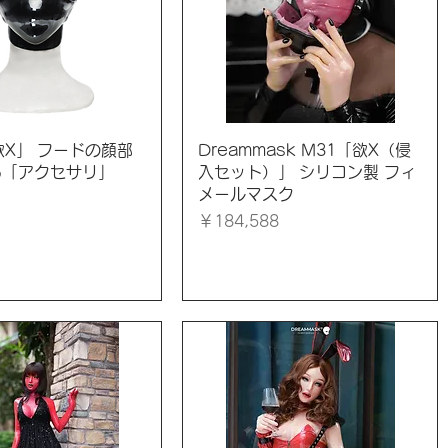
イックビュー
クイックビュー
「欲X」 フードの顔部
Dreammask M31「欲X（侵
る「アクセサリ」
入セット）」 シリコン製 フィ
メールマスク
価格
￥184,588