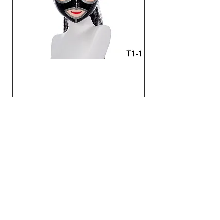
のはレッドラバー仕上げたシ
リコンになります。「アイマ
スク」と「口マスク」の外側
の表面は「フード」のラバー
仕上げたシリコンになり、内
側の表面は皺だらけの肉感的
な仕上げで、色は「ピンク」
と「猩紅色」がご選びいただ
【HiDolls】 キグルミマスク
ZentaiDreamer 
けます。
「HD-千面」専用アクセサリーパ
ンタイ 全身タイツ
ーツ
ド
二重侵入セットは多様なプレ
価格
通常価格
￥37,908
￥24,823
イ機能を追加する：
「フード裏」は「鼻力ニュー
ラと竿つきギャグ(8cm)」、
カートに追加する
「鼻力ニューラと延長竿つき
ギャグ(10cm)」が追加でき
ます。