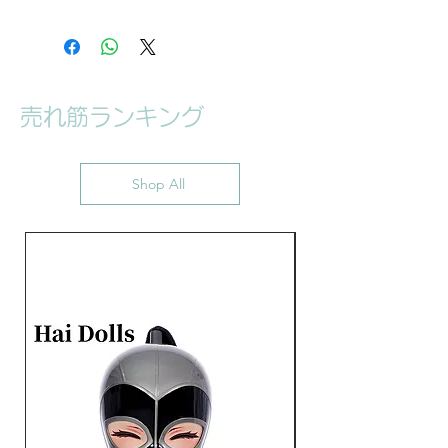
フード」（１個）、「シリコ
ン製アイマスク」（2個）、
「シリコン製口マスク」（１
個）、「シリコン製顔マス
売れ筋ランキング
ク」（１個）の合計5点が含
まれています。パーツの間
は、独自開発された技術で、
Shop All
磁石により接続されており、
脱着する際に非常に便利で
す。
本商品の材質はシリコン製に
なります。「ブラックフー
ド」の外側と内側の表面は黒
いラバー仕上げたシリコンに
なります、「レッドフード」