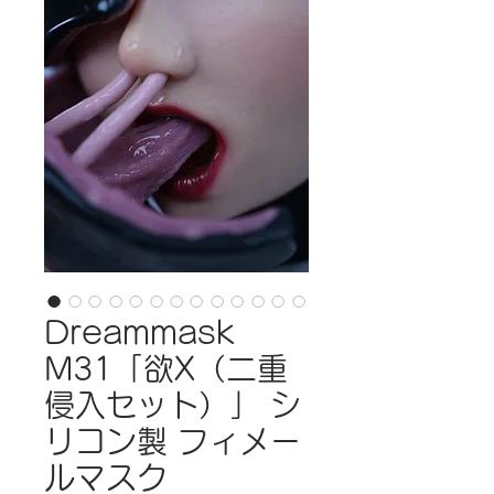
Dreammask
M31「欲X（二重
侵入セット）」 シ
リコン製 フィメー
ルマスク