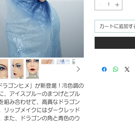
カートに追加す
ドラゴンヒメ
」
が新登場！
冷色調の
に、アイスブルーのまつげとブル
を組み合わせて、
高貴な
ドラゴン
。リップメイクにはダークレッド
。また、
ドラゴンの角
と
青色のウ
います。