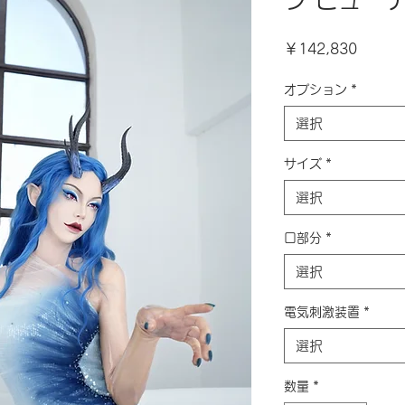
価
￥142,830
格
オプション
*
選択
サイズ
*
選択
口部分
*
選択
電気刺激装置
*
選択
数量
*