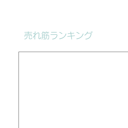
本商品は「義乳付き」バー
プになります。
サイズは「
いただけます。サイズの詳
義乳部分は電気刺激装置（
売れ筋ランキング
す。電気刺激装置
には医療
ください。
目
の色は
「
レッド
」
になり
ォルト」
と
「竿つきギャグ
は
、長さ
10
cmぐらい
のギ
けます。ギャグは接着剤で
ますので、予めご了承くだ
付属品として、
ドラゴンの
本商品は
柔らかさ抜群のト