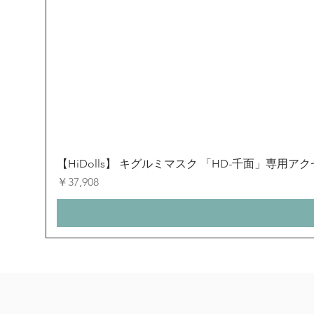
【HiDolls】 キグルミマスク 「HD-千面」専用
価格
￥37,908