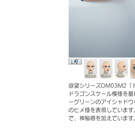
欲望シリーズ
DM03M2
「
ドラゴンスケール模様を基
ーグリーンのアイシャドウ
のヒメ様
を表現しています
で
、神秘感を加えています
イッグ
を
合わせて使用して