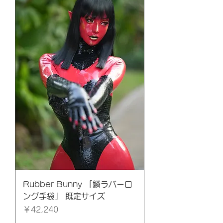
Rubber Bunny 「鱗ラバーロ
ング手袋」 既定サイズ
価格
￥42,240