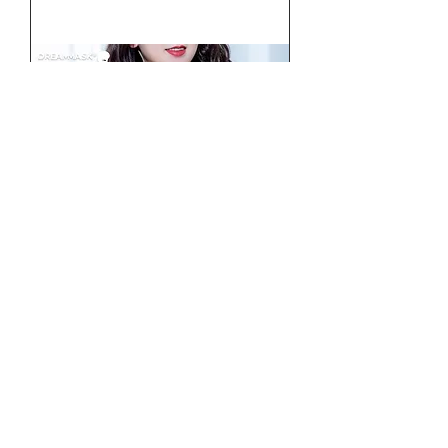
B15 美肌義乳 シリコン製 女装
おっぱい 性別転換グッズ
価格
￥36,860