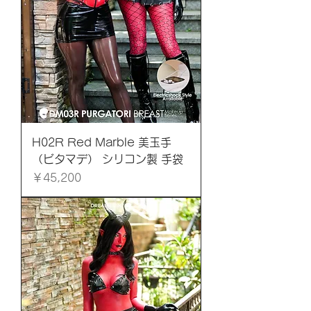
H02R Red Marble 美玉手
（ビタマデ） シリコン製 手袋
価格
￥45,200