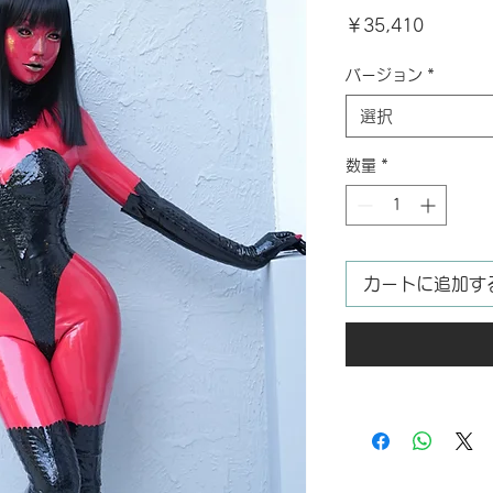
価
￥35,410
格
バージョン
*
選択
数量
*
カートに追加す