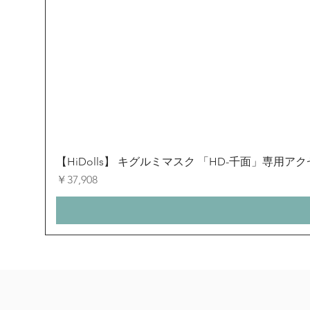
【HiDolls】 キグルミマスク 「HD-千面」専用
価格
￥37,908