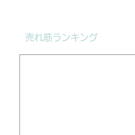
（https://bit.ly/4
す。注文日から1週間以内
合、注文がキャンセルされ
オンデマンド製品ですので
売れ筋ランキング
を問わず返品交換はできま
のマスク、ウイッグ、服装
注意ください。
Dreammask Studi