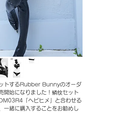
するRubber Bunny
の
オーダ
売開始になりました
！
鳞纹セット
DM03R4
「
ヘビヒメ
」
と合わせる
、一緒に購入することをお勧めし
お客様にご購入商品の必要事項を
ただくことが必要となります。