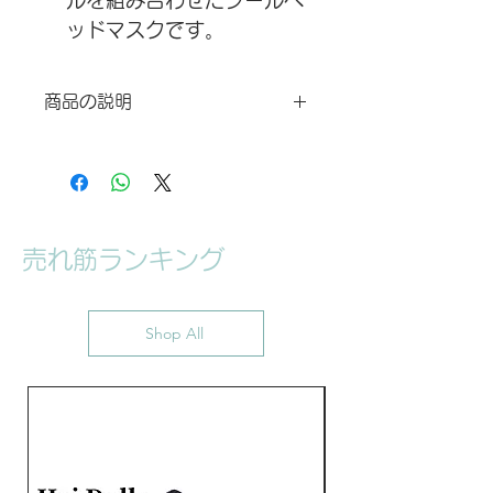
ルを組み合わせたフールヘ
ッドマスクです。
医療用レベルのシリコンか
ら作られ、柔らかくて伸縮
商品の説明
性あり、毒性なし、ご安心
サイズの詳細は、写真に参照してくだ
で装着いただけます。
さい。配送時間は注文してから3〜4
独創的な耳部分取り替えデ
週間かかります。 返品や交換などに
ザイン、「エルフ耳」と
より発生する運賃がお客様の負担にな
「人間耳」自由に変換でき
ります、予めご了承ください。マスク
売れ筋ランキング
に硬いものやザラザラなものに触れな
ます。今だけの特典で、
いでください。また、油性、強い酸
「エルフ耳」と「人間耳」
性、または塩基性なものに拭いてはい
が両方ついていきます。
けません。メイクが落とす恐れがあり
Shop All
ます。汚れた時、柔らかいティッシュ
「ノーマルメイク」と「ビ
または水に濡れたタオルなどで軽く拭
ュティーメイク」がありま
いてください。保管の時、日差しと高
す。「ひもつき」と「ファ
温を避けて、乾燥なところに収納して
スナーつき」が選べいただ
ください。お問い合わせ、アフターサ
ービスはDreammask Studio
けます。
Japanお客様センター：