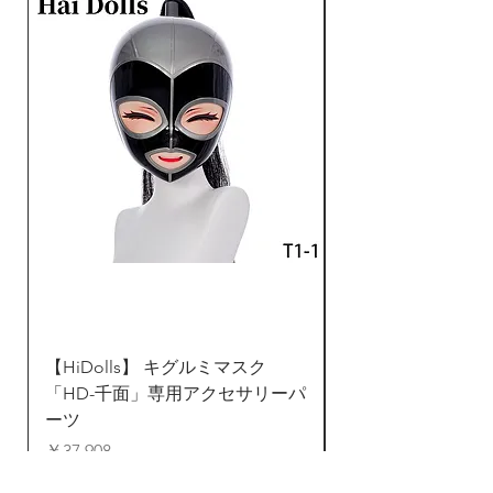
写真のカツラは含まれてお
rikka@dreammask.net
りませんが、当製品では市
販の一般的なカツラが対応
しております。
【HiDolls】 キグルミマスク
ZentaiDreamer 
「HD-千面」専用アクセサリーパ
ンタイ 全身タイツ
ーツ
ド
価格
通常価格
￥37,908
￥24,823