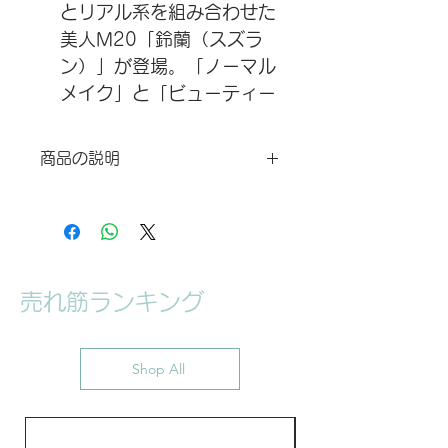
とリアル系を組み合わせた
美人M20「鈴蘭（スズラ
ン）」が登場。「ノーマル
メイク」と「ビューティー
メイク」バージョンがお選
びいただけます。
商品の説明
「ハーフヘッド」と「フー
サイズの詳細は、写真に参照してくだ
ルヘッド」選べます。「フ
さい。配送時間は注文してから3〜4
ールヘッド」バージョンが
週間かかります。 返品や交換などに
「ひもつき」と「ファスナ
より発生する運賃がお客様の負担にな
ーつき」がご選びいただけ
ります、予めご了承ください。マスク
売れ筋ランキング
に硬いものやザラザラなものに触れな
ます。「ひもつき」バージ
いでください。また、油性、強い酸
ョンは頭のサイズに合わせ
性、または塩基性なものに拭いてはい
て調整することができま
けません。メイクが落とす恐れがあり
Shop All
ます。汚れた時、柔らかいティッシュ
す。
または水に濡れたタオルなどで軽く拭
マスクの顔部分（鼻、唇、
いてください。保管の時、日差しと高
そして鎖骨など）が最適化