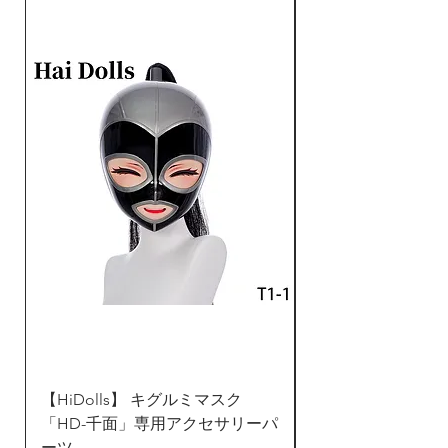
温を避けて、乾燥なところに収納して
され、装着しやすくになっ
ください。お問い合わせ、アフターサ
ービスはDreammask Studio
ております。人工目つき
Japanお客様センター：
で、目が交換できる仕様に
rikka@dreammask.net
なります。目の色はデフォ
ルトで「ダークブラウン」
で、「青」と「緑」もご選
びいただけます。「青」と
「緑」がご希望の方は、注
文後48時間以内に
rikka@dreammask.net
までご連絡ください。
医療用レベルのシリコンか
ら作られ、もっと柔らかく
て伸縮性あり、毒性なし、
【HiDolls】 キグルミマスク
ZentaiDreamer 
ご安心で装着いただけま
「HD-千面」専用アクセサリーパ
ンタイ 全身タイツ
す。写真のカツラや服装は
ーツ
ド