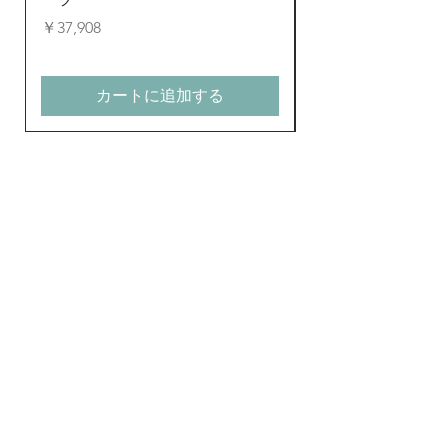
価格
通常価格
￥37,908
￥24,823
カートに追加する
新商品とお得なキャン