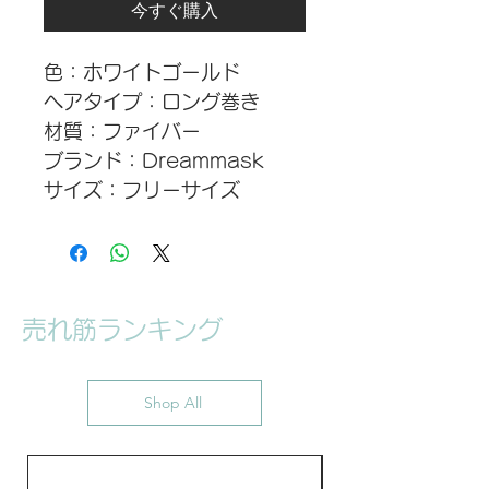
今すぐ購入
色：ホワイトゴールド
ヘアタイプ：ロング巻き
材質：ファイバー
ブランド：Dreammask
サイズ：フリーサイズ
配送について：注文後1～3営
業日以内に出荷します。
ご使用上及び保管上の注意事
項：
売れ筋ランキング
初めてブラッシングをされる
場合、毛が抜け落ちますが、
品質には問題ございません。
Shop All
写真と実物の色が液晶の具合
によって若干異なることがあ
ることをご了承ください。