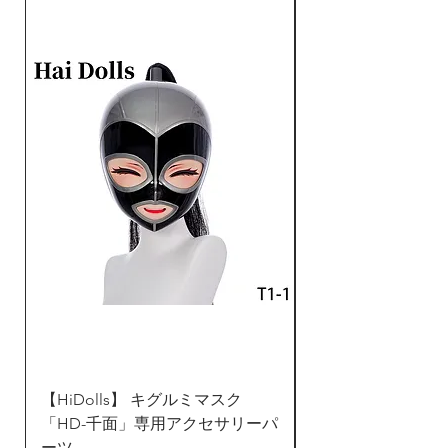
耐熱ファイバーで作られか
ら、180℃まで使用可能で
す。コテやアイロンで好みの
髪型に整えることができま
す。
返品交換について：不良品以
外原則的に返品交換を承って
おりません。返品や交換など
により発生する運賃がお客様
の負担になります、予めご了
承ください。
お問い合わせ、アフターサー
ビスはDreammask Studio
Japanお客様センター：
【HiDolls】 キグルミマスク
ZentaiDreamer 
rikka@dreammask.net
「HD-千面」専用アクセサリーパ
ンタイ 全身タイツ
ーツ
ド