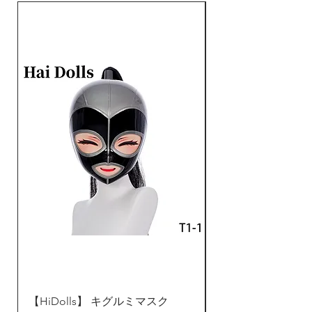
によって若干異なることがあ
ることをご了承ください。
耐熱ファイバーで作られか
ら、180℃まで使用可能で
す。コテやアイロンで好みの
髪型に整えることができま
す。
返品交換について：不良品以
外原則的に返品交換を承って
おりません。返品や交換など
により発生する運賃がお客様
の負担になります、予めご了
承ください。
お問い合わせ、アフターサー
ビスはDreammask Studio
Japanお客様センター：
【HiDolls】 キグルミマスク
ZentaiDreamer 
rikka@dreammask.net