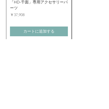
「HD-千面」専用アクセサリーパ
ンタイ 全身タイツ
ーツ
ド
価格
通常価格
￥37,908
￥24,823
カートに追加する
新商品とお得なキャン