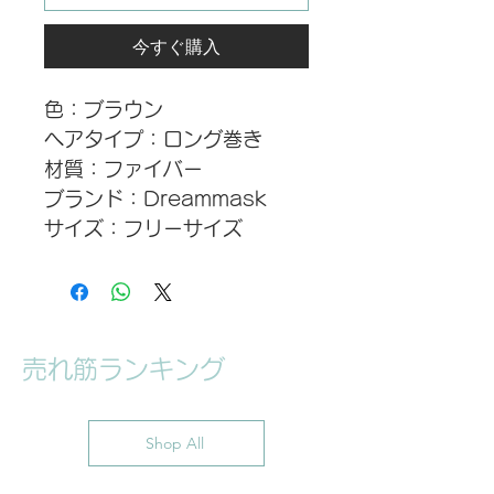
今すぐ購入
色：ブラウン
ヘアタイプ：ロング巻き
材質：ファイバー
ブランド：Dreammask
サイズ：フリーサイズ
配送について：注文後1～3営
業日以内に出荷します。
ご使用上及び保管上の注意事
項：
売れ筋ランキング
初めてブラッシングをされる
場合、毛が抜け落ちますが、
品質には問題ございません。
Shop All
写真と実物の色が液晶の具合