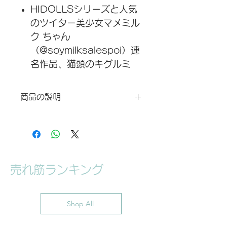
HIDOLLSシリーズと人気
のツイター美少女マメミル
ク ちゃん
（@soymilksalespoi）連
名作品、猫頭のキグルミ
「リリス」が新登場。「ノ
ーマルメイク」、「ビュー
商品の説明
ティーメイク」、「黒」が
サイズの詳細は、写真に参照してくだ
ご選べいただけます。
さい。配送時間は注文してから3〜4
「ハーフヘッド」と「フー
週間かかります。 返品や交換などに
ルヘッド」がご選びいただ
より発生する運賃がお客様の負担にな
けます。「フールヘッド」
ります、予めご了承ください。マスク
売れ筋ランキング
に硬いものやザラザラなものに触れな
は独創的な「磁力クリッ
いでください。また、油性、強い酸
プ」の止め方で、しっかり
性、または塩基性なものに拭いてはい
マスクの前後部分を併合し
けません。メイクが落とす恐れがあり
Shop All
ます。汚れた時、柔らかいティッシュ
ます。
または水に濡れたタオルなどで軽く拭