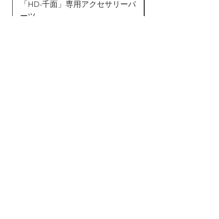
「HD-千面」専用アクセサリーパ
ンタイ 全身タイツ
直営販売しております、さ
ーツ
ド
らなる安心。
価格
価格
￥37,908
￥24,823
カートに追加する
新商品とお得なキャン