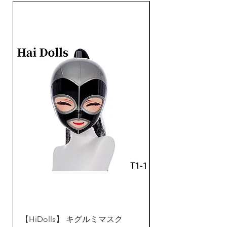
やや硬い樹脂材料から作ら
いてください。保管の時、日差しと高
れたキグルミマスクです。
温を避けて、乾燥なところに収納して
装着の際に顔に密着されま
ください。お問い合わせ、アフターサ
ービスはDreammask Studio
せんので、付けられた表情
Japanお客様センター：
しか出せません。予めご了
rikka@dreammask.net
承ください。
不透明な人工目付きなが
ら、隠し穴が作られ、視界
がある程度取れます。目穴
がアイラインの中に隠され
ております。鼻のところに
穴が付き、呼吸が取れま
す。写真のカツラや服装は
含まれておりませんが、当
製品では市販の一般的なカ
ツラが対応しております。
【HiDolls】 キグルミマスク
ZentaiDreamer 
Dreammask Studio公式