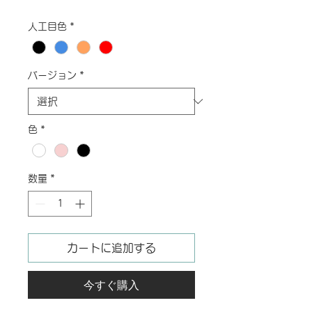
格
人工目色
*
バージョン
*
色
*
数量
*
カートに追加する
今すぐ購入