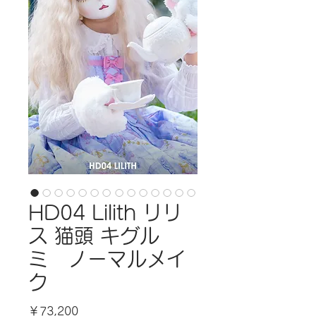
HD04 Lilith リリ
ス 猫頭 キグル
ミ ノーマルメイ
ク
価
￥73,200