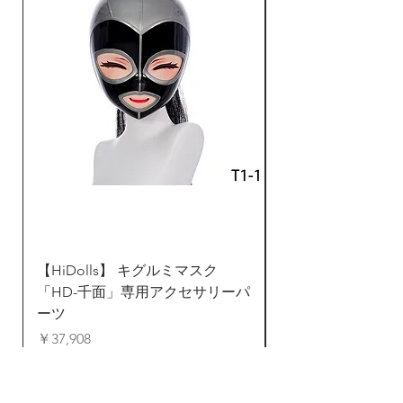
デザインになります。ま
た、足部分オプションはデ
フォルトのみですが、股部
分のファスナー、着用仕方
はご選びいただけます（下
記のURLで記入）。
ご注意：ご購入した後に、
お客様に下記のフォームに
ご記入いただくことが必要
となります
（https://cutt.ly/emd89
【HiDolls】 キグルミマスク
ZentaiDreamer 
Cr）。お客様の身体寸法に
「HD-千面」専用アクセサリーパ
ンタイ 全身タイツ
よりゼンタイを作ります。
ーツ
ド
注文日から1週間以内にフ
価格
通常価格
￥37,908
￥24,823
ォームをご入力されない場
合、注文がキャンセルされ
ますので、予めご了承くだ
カートに追加する