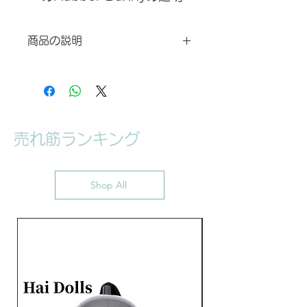
レッドの色が新登場！男性
と女性仕上げ、どちらでも
商品の説明
ご自由に選べます。男女仕
我々Rubber Bunnyはプロのチーム
上げの違いは、胸部分加工
を持ち、ラバーラテックス服を全てプ
の有無のみです。女性仕上
ロによって作られています。他店のラ
げは胸部分に義乳を入れる
バーラテックス製品と比べ、当社の商
ポケットありのデザインで
品は高品質で耐久性にも優れていま
売れ筋ランキング
す。そして、お客様がより安価とより
す。
良い品質でラバーラテックス服を購入
バージョン：普通サイズ、
できる様に、当社には健全なアフター
大きいサイズ（身長190
サービスを提供いたします。ぜひ当社
Shop All
の製品を信頼してください。受注生産
cm以上、または胸まわり
なので、納品期間はおよそ30日から
103cm 以上、または腰回
45日になります、ご了承ください。
り103cm以上、どちらか
お問い合わせ、アフターサービスは
満足している場合）の2種
Dreammask Studio Japanお客様
センター：rikka@dreammask.net
類が選べます。当商品はあ
たま部分なし・手袋なしの