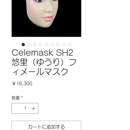
Celemask SH2
悠里（ゆうり）フ
ィメールマスク
価
￥16,300
格
数量
*
カートに追加する