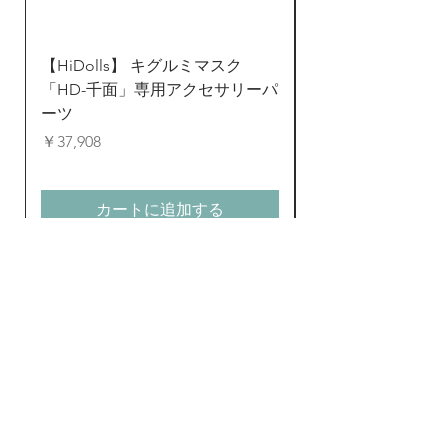
【HiDolls】 キグルミマスク
ZentaiDreamer 
「HD-千面」専用アクセサリーパ
ンタイ 全身タイツ
ーツ
ド
価格
通常価格
￥37,908
￥24,823
カートに追加する