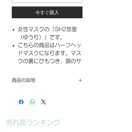
今すぐ購入
女性マスクの「SH2悠里
（ゆうり）」です。
こちらの商品はハーフヘッ
ドマスクになります。マス
クの裏にひもつき、頭のサ
イズに合わせて調整するこ
とができます。
商品の説明
人工目付き、目の色はデフ
サイズの詳細は、写真に参照してくだ
ォルトで「ブルー」で、
さい。配送時間は注文してから3〜4
「ブラウン」がご選びいた
週間かかります。 返品や交換などに
だけます。「ブラウン」が
より発生する運賃がお客様の負担にな
ご希望の方は、注文後48
ります、予めご了承ください。お問い
売れ筋ランキング
合わせ、アフターサービスは
時間以内に
Dreammask Studio Japanお客様