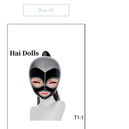
rikka@dreammask.net
センター：rikka@dreammask.net
までご連絡ください。、ご
Shop All
自由に交換できる仕様にな
ります。薄いメイクされ、
目がきれいに見えます。
高品質シリコンから作ら
れ、柔らかくて伸縮性あ
り、毒性なし、ご安心で装
着いただけます。
サイズの詳細は写真でご参
照ください。写真のカツラ
は含まれておりませんが、
当製品では市販の一般的な
カツラが対応しておりま
す。